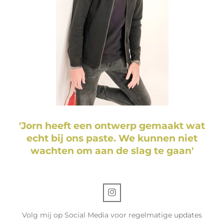
'Jorn heeft een ontwerp gemaakt wat
echt bij ons paste. We kunnen niet
wachten om aan de slag te gaan'
I
n
s
Volg mij op Social Media voor regelmatige updates
t